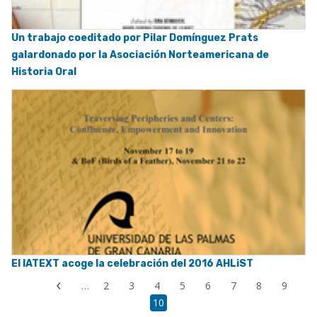
Un trabajo coeditado por Pilar Domínguez Prats
galardonado por la Asociación Norteamericana de
Historia Oral
El IATEXT acoge la celebración del 2016 AHLiST
First
…
Page
2
Page
3
Page
4
Page
5
Page
6
Page
7
Page
8
Page
9
Previous
page
Page
10
page