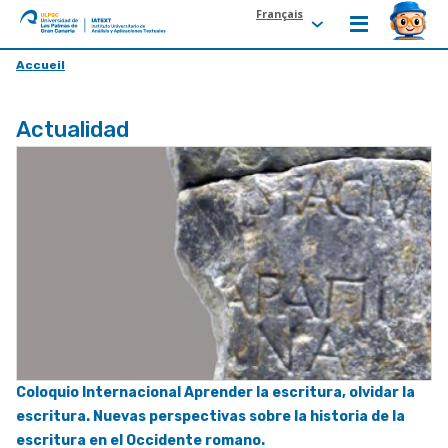
Français
ULPGC
Ir
Accueil
al
inicio
Actualidad
de
IATEXT
Coloquio Internacional Aprender la escritura, olvidar la
escritura. Nuevas perspectivas sobre la historia de la
escritura en el Occidente romano.