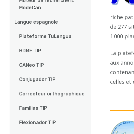
Moteur de recherche IL
ModeCan
riche pa
Langue espagnole
de 277 si
1 000 pl
Plateforme TuLengua
BDME TIP
La plate
aux anno
CANeo TIP
contenant
Conjugador TIP
celles et
Correcteur orthographique
Familias TIP
Flexionador TIP