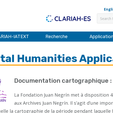
Engl
Recher
RIAH-IATEXT
Recherche
Applicatio
les
ital Humanities Appli
Documentation cartographique :
La Fondation Juan Negrín met à disposition
aux Archives Juan Negrín. Il s’agit d’une impo
elle la cartographie de la période pendant laquelle