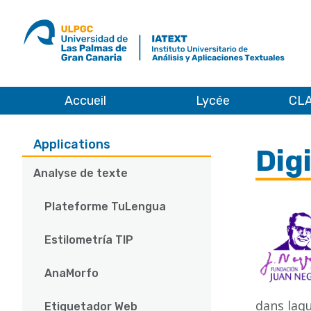
ULPGC
Ir
al
inicio
de
IATEXT
Accueil
Lycée
CLA
Applications
Patrimoine
Aplicaciones de Humanidades Digita
Aplicaciones
Applications
Dig
Analyse de texte
Plateforme TuLengua
Estilometría TIP
AnaMorfo
dans laqu
Etiquetador Web