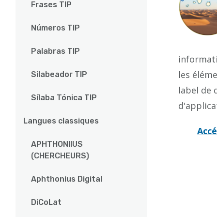
Frases TIP
Números TIP
Palabras TIP
informati
les éléme
Silabeador TIP
label de 
Sílaba Tónica TIP
d'applica
Langues classiques
Accé
APHTHONIIUS
(CHERCHEURS)
Aphthonius Digital
DiCoLat