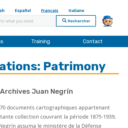
ish
Español
Français
Italiano
cher
ns
Training
Contact
cations: Patrimony
 Archives Juan Negrín
 470 documents cartographiques appartenant
rtante collection couvrant la période 1875-1939,
 Negrín assuma le ministère de la Défense