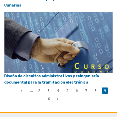
Canarias
Diseño de circuitos administrativos y reingeniería
documental para la tramitación electrónica
First
…
Page
2
Page
3
Page
4
Page
5
Page
6
Page
7
Page
8
Page
9
Previous
page
Last
couran
page
Page
10
Next
page
page