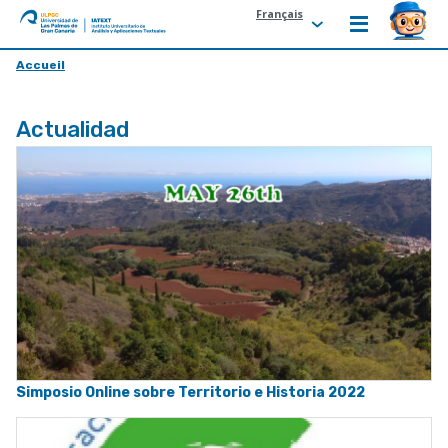
Français
ULPGC
Ir
Accueil
al
inicio
Actualidad
de
IATEXT
Simposio Online sobre Territorio e Historia 2022