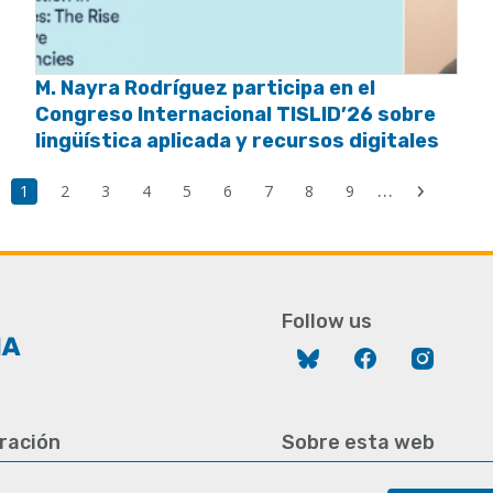
M. Nayra Rodríguez participa en el
Congreso Internacional TISLID’26 sobre
lingüística aplicada y recursos digitales
Las
…
Page
1
Page
2
Page
3
Page
4
Page
5
Page
6
Page
7
Page
8
Page
9
Next
pa
courante
page
Follow us
Bluesky
Facebook
Instag
ración
Sobre esta web
928 452 771 / 452 787
Aviso legal