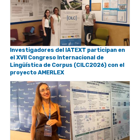
Investigadores del IATEXT participan en
el XVII Congreso Internacional de
Lingüística de Corpus (CILC2026) con el
proyecto AMERLEX