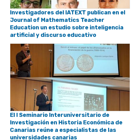
Investigadores del IATEXT publican en el
Journal of Mathematics Teacher
Education un estudio sobre inteligencia
artificial y discurso educativo
El I Seminario Interuniversitario de
Investigación en Historia Económica de
Canarias reúne a especialistas de las
universidades canarias