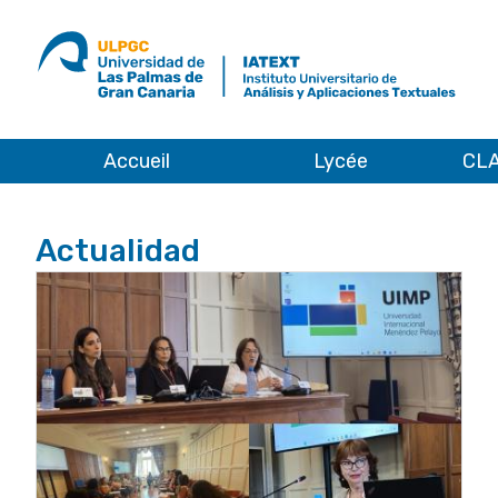
ULPGC
Ir
al
inicio
de
IATEXT
Accueil
Lycée
CLA
Accueil
Actualidad