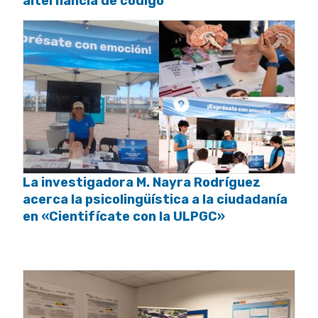
alternancia de código
La investigadora M. Nayra Rodríguez
acerca la psicolingüística a la ciudadanía
en «Cientifícate con la ULPGC»