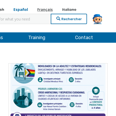
ish
Español
Français
Italiano
cher
ns
Training
Contact