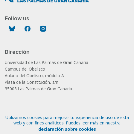
Follow us
Bluesky
Facebook
Instagram
Dirección
Universidad de Las Palmas de Gran Canaria
Campus del Obelisco
Aulario del Obelisco, módulo A
Plaza de la Constitución, s/n
35003 Las Palmas de Gran Canaria.
Administración
Utilizamos cookies para mejorar tu experiencia de uso de esta
Tfno.: +34 928 452 771 / 452 787
web y con fines analíticos. Puedes leer más en nuestra
Fax: +34 928 451 701
declaración sobre cookies
iatext@ulpgc.es