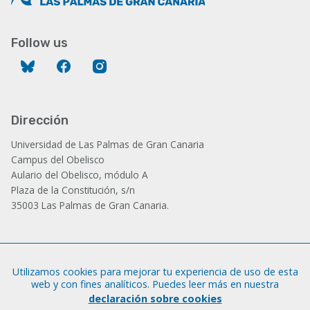
Follow us
Bluesky
Facebook
Instagram
Dirección
Universidad de Las Palmas de Gran Canaria
Campus del Obelisco
Aulario del Obelisco, módulo A
Plaza de la Constitución, s/n
35003 Las Palmas de Gran Canaria.
Administración
Utilizamos cookies para mejorar tu experiencia de uso de esta
Tfno.: +34 928 452 771 / 452 787
web y con fines analíticos. Puedes leer más en nuestra
Fax: +34 928 451 701
declaración sobre cookies
iatext@ulpgc.es