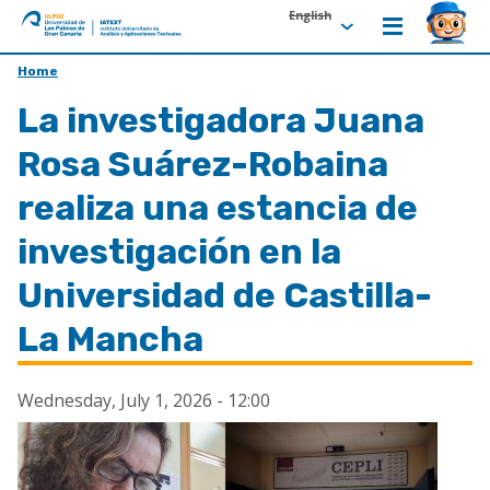
English
ULPGC
Ir
Home
al
La investigadora Juana
inicio
de
Rosa Suárez-Robaina
IATEXT
realiza una estancia de
investigación en la
Universidad de Castilla-
La Mancha
Wednesday, July 1, 2026 - 12:00