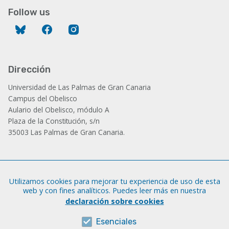
Follow us
Bluesky
Facebook
Instagram
Dirección
Universidad de Las Palmas de Gran Canaria
Campus del Obelisco
Aulario del Obelisco, módulo A
Plaza de la Constitución, s/n
35003 Las Palmas de Gran Canaria.
Administración
Utilizamos cookies para mejorar tu experiencia de uso de esta
Tfno.: +34 928 452 771 / 452 787
web y con fines analíticos. Puedes leer más en nuestra
Fax: +34 928 451 701
declaración sobre cookies
iatext@ulpgc.es
Esenciales