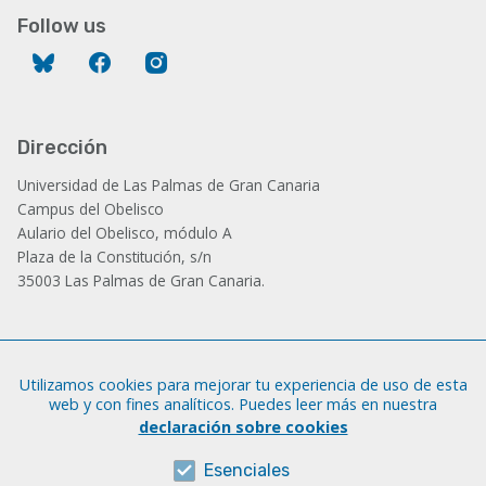
Follow us
Bluesky
Facebook
Instagram
Dirección
Universidad de Las Palmas de Gran Canaria
Campus del Obelisco
Aulario del Obelisco, módulo A
Plaza de la Constitución, s/n
35003 Las Palmas de Gran Canaria.
Administración
Utilizamos cookies para mejorar tu experiencia de uso de esta
Tfno.: +34 928 452 771 / 452 787
web y con fines analíticos. Puedes leer más en nuestra
Fax: +34 928 451 701
declaración sobre cookies
iatext@ulpgc.es
Esenciales