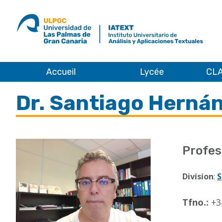
ULPGC
Ir
al
inicio
de
IATEXT
Accueil
Lycée
CLA
Accueil
Dr. Santiago Herná
Profes
Division
:
S
Tfno.:
+3