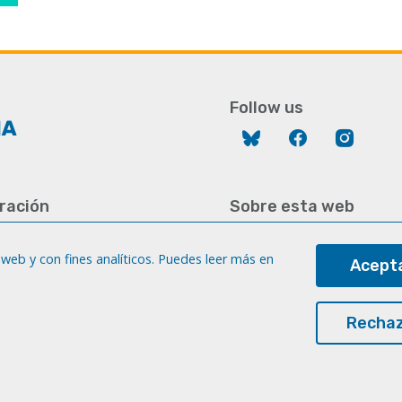
Follow us
Bluesky
Facebook
Instag
ración
Sobre esta web
928 452 771 / 452 787
Aviso legal
8 451 701
web y con fines analíticos. Puedes leer más en
Acepta
Cookies
gc.es
Accesibilidad
a
Rechaz
Transparencia
© Universidad de Las Palmas de Gran Canaria · ULPGC