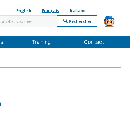
English
Français
Italiano
cher
ns
Training
Contact
e