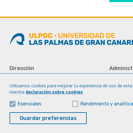
Dirección
Administ
Universidad de Las Palmas de Gran
Tfno.: +34 
Canaria
Fax: +34 92
Utilizamos cookies para mejorar tu experiencia de uso de esta 
Campus del Obelisco
nuestra
declaración sobre cookies
iatext@ulp
Aulario del Obelisco, módulo A
Plaza de la Constitución, s/n
Esenciales
Rendimiento y analític
35003 Las Palmas de Gran Canaria.
Guardar preferencias