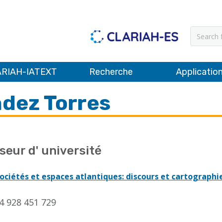
Recher
RIAH-IATEXT
Recherche
Applicatio
ndez Torres
seur d' université
ociétés et espaces atlantiques: discours et cartographi
4 928 451 729