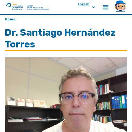
English
ULPGC
Ir
Home
al
Dr. Santiago Hernández
inicio
de
Torres
IATEXT