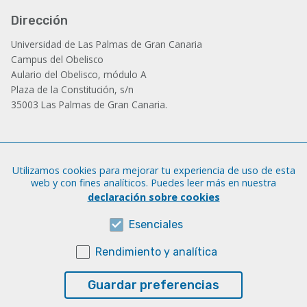
Dirección
Universidad de Las Palmas de Gran Canaria
Campus del Obelisco
Aulario del Obelisco, módulo A
Plaza de la Constitución, s/n
35003 Las Palmas de Gran Canaria.
Administración
Utilizamos cookies para mejorar tu experiencia de uso de esta
Tfno.: +34 928 452 771 / 452 787
web y con fines analíticos. Puedes leer más en nuestra
Fax: +34 928 451 701
declaración sobre cookies
iatext@ulpgc.es
Esenciales
Rendimiento y analítica
Sobre esta web
Aviso legal
Guardar preferencias
Cookies