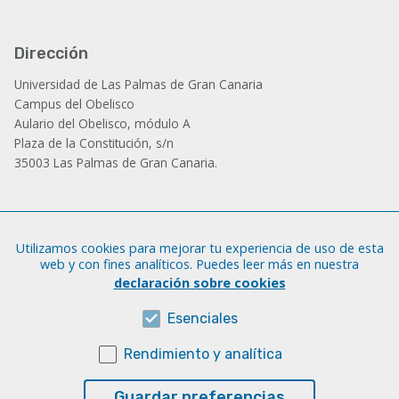
Dirección
Universidad de Las Palmas de Gran Canaria
Campus del Obelisco
Aulario del Obelisco, módulo A
Plaza de la Constitución, s/n
35003 Las Palmas de Gran Canaria.
Administración
Utilizamos cookies para mejorar tu experiencia de uso de esta
Tfno.: +34 928 452 771 / 452 787
web y con fines analíticos. Puedes leer más en nuestra
Fax: +34 928 451 701
declaración sobre cookies
iatext@ulpgc.es
Esenciales
Rendimiento y analítica
Sobre esta web
Aviso legal
Guardar preferencias