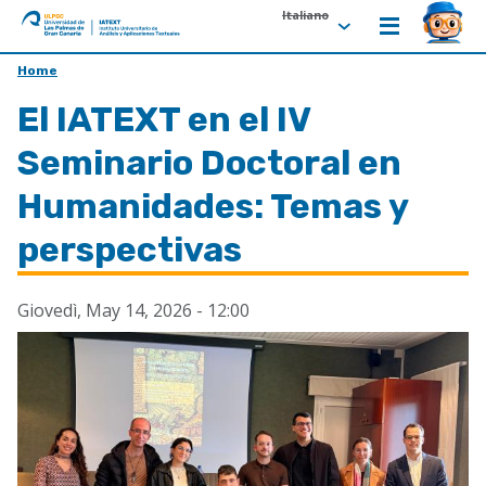
Italiano
ULPGC
Ir
Home
al
El IATEXT en el IV
inicio
de
Seminario Doctoral en
IATEXT
Humanidades: Temas y
perspectivas
Giovedì, May 14, 2026 - 12:00