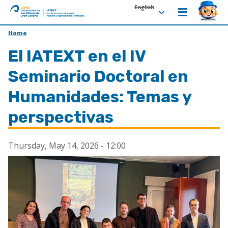
English
ULPGC
Ir
Home
al
El IATEXT en el IV
inicio
de
Seminario Doctoral en
IATEXT
Humanidades: Temas y
perspectivas
Thursday, May 14, 2026 - 12:00