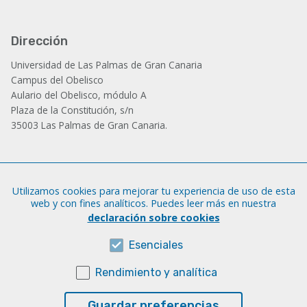
Dirección
Universidad de Las Palmas de Gran Canaria
Campus del Obelisco
Aulario del Obelisco, módulo A
Plaza de la Constitución, s/n
35003 Las Palmas de Gran Canaria.
Administración
Utilizamos cookies para mejorar tu experiencia de uso de esta
Tfno.: +34 928 452 771 / 452 787
web y con fines analíticos. Puedes leer más en nuestra
Fax: +34 928 451 701
declaración sobre cookies
iatext@ulpgc.es
Esenciales
Rendimiento y analítica
Sobre esta web
Aviso legal
Guardar preferencias