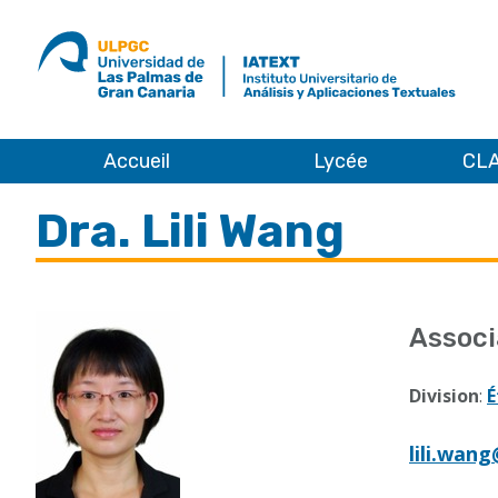
ULPGC
Ir
al
inicio
de
IATEXT
Accueil
Lycée
CLA
Accueil
Dra. Lili Wang
Associ
Division
:
É
lili.wan