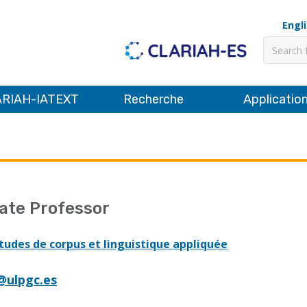
Engl
Recher
RIAH-IATEXT
Recherche
Applicatio
ate Professor
tudes de corpus et linguistique appliquée
g@ulpgc.es