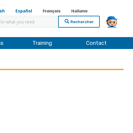
ish
Español
Français
Italiano
cher
ns
Training
Contact