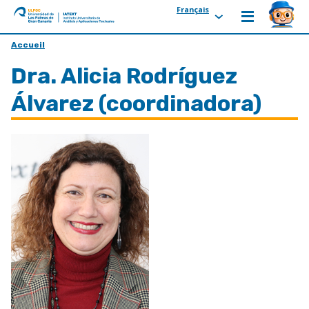
Français
ULPGC
Ir
Accueil
al
Dra. Alicia Rodríguez
inicio
de
Álvarez (coordinadora)
IATEXT