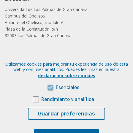
Universidad de Las Palmas de Gran Canaria
Campus del Obelisco
Aulario del Obelisco, módulo A
Plaza de la Constitución, s/n
35003 Las Palmas de Gran Canaria.
Administración
Utilizamos cookies para mejorar tu experiencia de uso de esta
Tfno.: +34 928 452 771 / 452 787
web y con fines analíticos. Puedes leer más en nuestra
Fax: +34 928 451 701
declaración sobre cookies
iatext@ulpgc.es
Esenciales
Rendimiento y analítica
Sobre esta web
Aviso legal
Guardar preferencias
Cookies
Accesibilidad