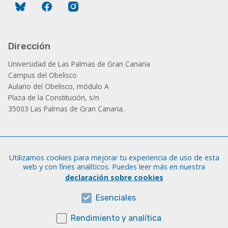
Bluesky
Facebook
Instagram
Dirección
Universidad de Las Palmas de Gran Canaria
Campus del Obelisco
Aulario del Obelisco, módulo A
Plaza de la Constitución, s/n
35003 Las Palmas de Gran Canaria.
Administración
Utilizamos cookies para mejorar tu experiencia de uso de esta
Tfno.: +34 928 452 771 / 452 787
web y con fines analíticos. Puedes leer más en nuestra
Fax: +34 928 451 701
declaración sobre cookies
iatext@ulpgc.es
Esenciales
Rendimiento y analítica
Sobre esta web