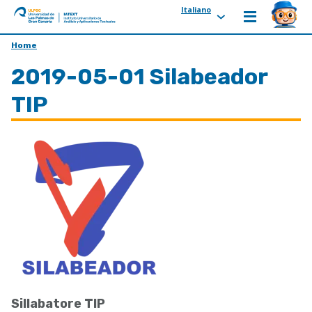
Italiano
ULPGC
Ir
Home
al
2019-05-01 Silabeador
inicio
de
TIP
IATEXT
Sillabatore TIP