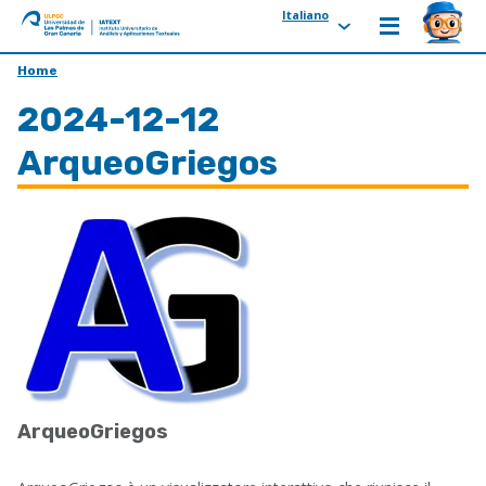
Italiano
ULPGC
Ir
Home
al
2024-12-12
inicio
de
ArqueoGriegos
IATEXT
ArqueoGriegos