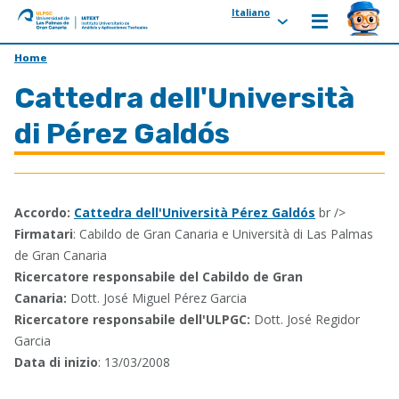
Italiano
ULPGC
Ir
Home
al
Cattedra dell'Università
inicio
de
di Pérez Galdós
IATEXT
Accordo:
Cattedra dell'Università Pérez Galdós
br />
Firmatari
: Cabildo de Gran Canaria e Università di Las Palmas
de Gran Canaria
Ricercatore responsabile del Cabildo de Gran
Canaria:
Dott. José Miguel Pérez Garcia
Ricercatore responsabile dell'ULPGC:
Dott. José Regidor
Garcia
Data di inizio
: 13/03/2008