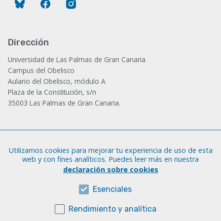
Bluesky
Facebook
Instagram
Dirección
Universidad de Las Palmas de Gran Canaria
Campus del Obelisco
Aulario del Obelisco, módulo A
Plaza de la Constitución, s/n
35003 Las Palmas de Gran Canaria.
Administración
Utilizamos cookies para mejorar tu experiencia de uso de esta
Tfno.: +34 928 452 771 / 452 787
web y con fines analíticos. Puedes leer más en nuestra
Fax: +34 928 451 701
declaración sobre cookies
iatext@ulpgc.es
Esenciales
Rendimiento y analítica
Sobre esta web