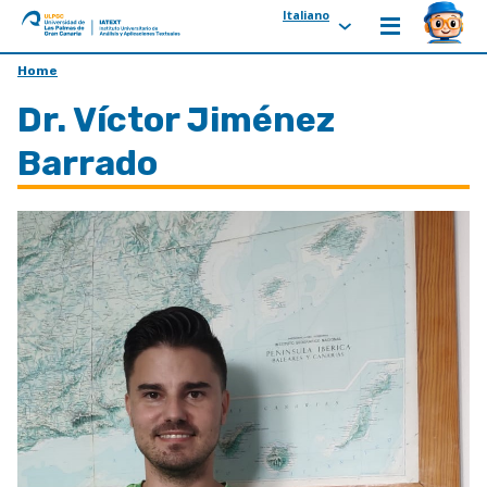
Italiano
ULPGC
Ir
Home
al
Dr. Víctor Jiménez
inicio
de
Barrado
IATEXT