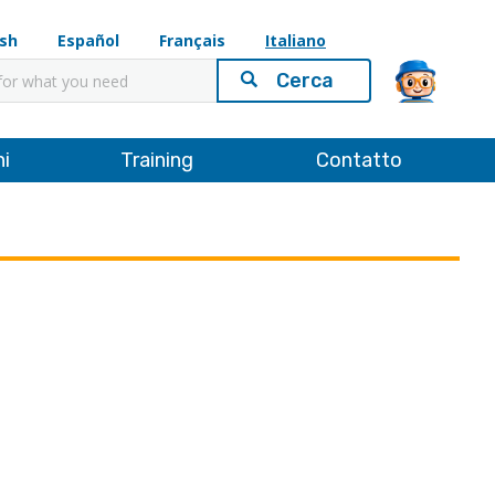
ish
Español
Français
Italiano
ni
Training
Contatto