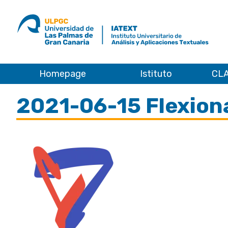
ULPGC
Ir
al
inicio
de
IATEXT
Homepage
Istituto
CLA
Home
2021-06-15 Flexion