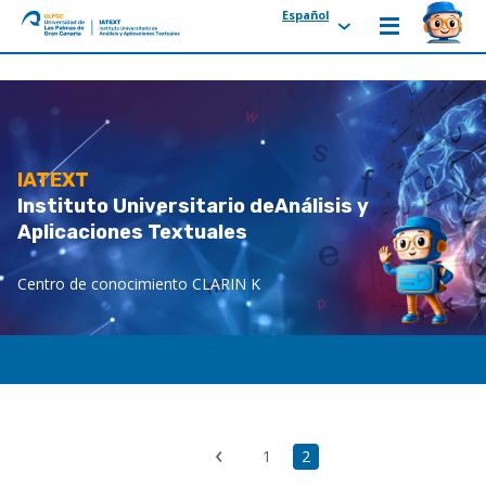
Español
ULPGC
Ir
al
inicio
de
IATEXT
IATEXT
Instituto Universitario de
Análisis y
Aplicaciones Textuales
Centro de conocimiento CLARIN K
First
Página
1
Página
2
Previous
page
actual
page