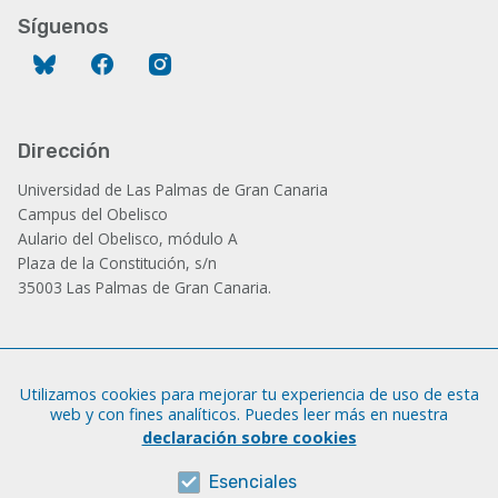
Síguenos
Bluesky
Facebook
Instagram
Dirección
Universidad de Las Palmas de Gran Canaria
Campus del Obelisco
Aulario del Obelisco, módulo A
Plaza de la Constitución, s/n
35003 Las Palmas de Gran Canaria.
Administración
Utilizamos cookies para mejorar tu experiencia de uso de esta
Tfno.: +34 928 452 771 / 452 787
web y con fines analíticos. Puedes leer más en nuestra
Fax: +34 928 451 701
declaración sobre cookies
iatext@ulpgc.es
Esenciales