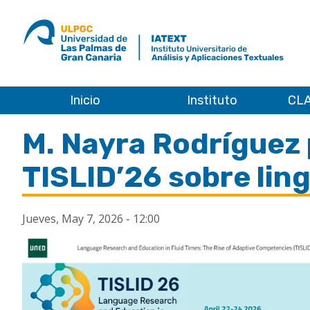
ULPGC
Ir
al
inicio
de
IATEXT
Inicio
Instituto
CLA
Inicio
M. Nayra Rodríguez 
TISLID’26 sobre ling
Jueves, May 7, 2026 - 12:00