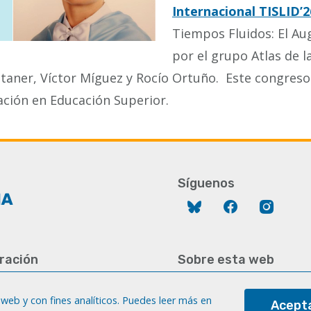
Internacional TISLID’2
Tiempos Fluidos: El Au
por el grupo Atlas de 
taner, Víctor Míguez y Rocío Ortuño. Este congreso
ción en Educación Superior.
Síguenos
Bluesky
Facebook
Instag
ración
Sobre esta web
928 452 771 / 452 787
Aviso legal
8 451 701
web y con fines analíticos. Puedes leer más en
Acepta
Cookies