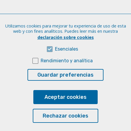
Administración
Utilizamos cookies para mejorar tu experiencia de uso de esta
Tfno.: +34 928 452 771 / 452 787
web y con fines analíticos. Puedes leer más en nuestra
Fax: +34 928 451 701
declaración sobre cookies
iatext@ulpgc.es
Esenciales
Rendimiento y analítica
Sobre esta web
Aviso legal
Guardar preferencias
Cookies
Accesibilidad
Aceptar cookies
Transparencia
Rechazar cookies
© Universidad de Las Palmas de Gran Canaria · ULPGC