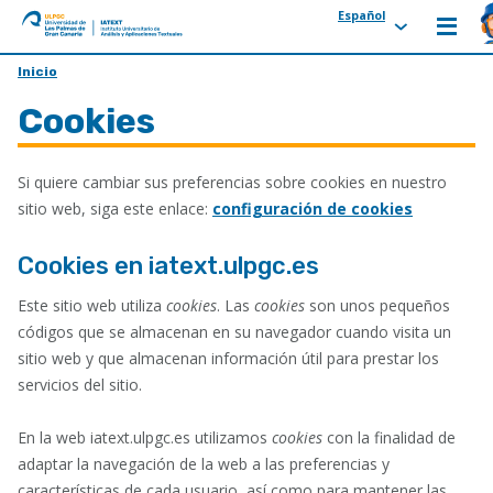
Español
ULPGC
Ir
Inicio
al
Cookies
inicio
de
IATEXT
Si quiere cambiar sus preferencias sobre cookies en nuestro
sitio web, siga este enlace:
configuración de cookies
Cookies en iatext.ulpgc.es
Este sitio web utiliza
cookies
. Las
cookies
son unos pequeños
códigos que se almacenan en su navegador cuando visita un
sitio web y que almacenan información útil para prestar los
servicios del sitio.
En la web iatext.ulpgc.es utilizamos
cookies
con la finalidad de
adaptar la navegación de la web a las preferencias y
características de cada usuario, así como para mantener las