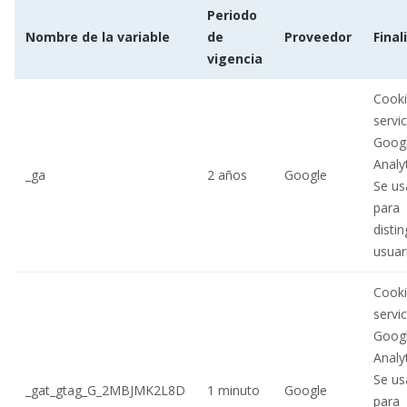
Periodo
Nombre de la variable
de
Proveedor
Final
vigencia
Cooki
servic
Goog
Analyt
_ga
2 años
Google
Se us
para
distin
usuar
Cooki
servic
Goog
Analyt
Se us
_gat_gtag_G_2MBJMK2L8D
1 minuto
Google
para