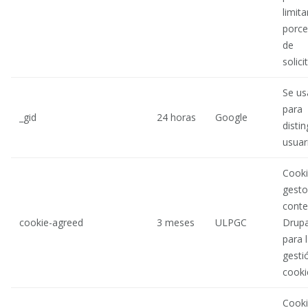
limita
porce
de
solici
Se us
para
_gid
24 horas
Google
distin
usuar
Cooki
gesto
conte
cookie-agreed
3 meses
ULPGC
Drupa
para 
gesti
cooki
Cooki