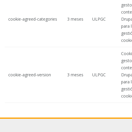
gesto
conte
cookie-agreed-categories
3 meses
ULPGC
Drupa
para 
gesti
cooki
Cooki
gesto
conte
cookie-agreed-version
3 meses
ULPGC
Drupa
para 
gesti
cooki