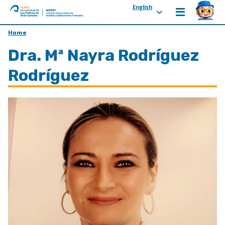
English
ULPGC
Ir
Home
al
Dra. Mª Nayra Rodríguez
inicio
de
Rodríguez
IATEXT