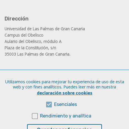
Dirección
Universidad de Las Palmas de Gran Canaria
Campus del Obelisco
Aulario del Obelisco, módulo A
Plaza de la Constitución, s/n
35003 Las Palmas de Gran Canaria.
Administración
Utilizamos cookies para mejorar tu experiencia de uso de esta
Tfno.: +34 928 452 771 / 452 787
web y con fines analíticos. Puedes leer más en nuestra
Fax: +34 928 451 701
declaración sobre cookies
iatext@ulpgc.es
Esenciales
Rendimiento y analítica
Sobre esta web
Aviso legal