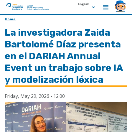
English
ULPGC
Ir
Home
al
La investigadora Zaida
inicio
de
Bartolomé Díaz presenta
IATEXT
en el DARIAH Annual
Event un trabajo sobre IA
y modelización léxica
Friday, May 29, 2026 - 12:00