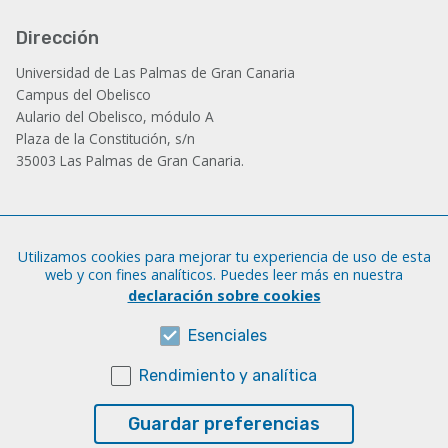
Dirección
Universidad de Las Palmas de Gran Canaria
Campus del Obelisco
Aulario del Obelisco, módulo A
Plaza de la Constitución, s/n
35003 Las Palmas de Gran Canaria.
Administración
Utilizamos cookies para mejorar tu experiencia de uso de esta
Tfno.: +34 928 452 771 / 452 787
web y con fines analíticos. Puedes leer más en nuestra
Fax: +34 928 451 701
declaración sobre cookies
iatext@ulpgc.es
Esenciales
Rendimiento y analítica
Sobre esta web
Aviso legal
Guardar preferencias