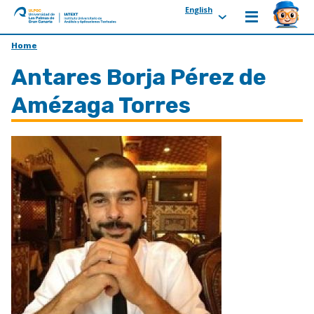
English
ULPGC
Ir
Home
al
Antares Borja Pérez de
inicio
de
Amézaga Torres
IATEXT